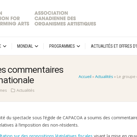
E
MONDIAL
PROGRAMMES
ACTUALITÉS ET OFFRES D
des commentaires
Accueil
»
Actualités
»
Le groupe 
rnationale
imes
Actualités
calité du spectacle sous l’égide de CAPACOA a soumis des commentair
latives à l’imposition des non-résidents.
tation sur des propositions législatives fiscales
visant la mise en œuv