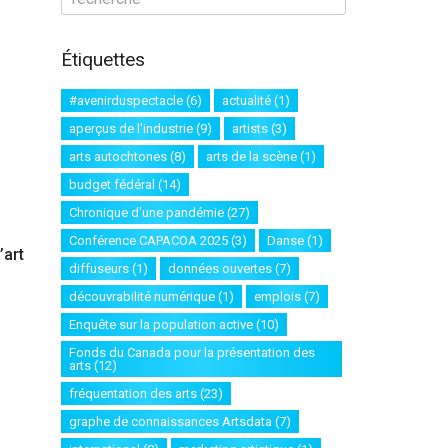
Étiquettes
#avenirduspectacle
(6)
actualité
(1)
aperçus de l'industrie
(9)
artists
(3)
arts autochtones
(8)
arts de la scène
(1)
budget fédéral
(14)
Chronique d'une pandémie
(27)
Conférence CAPACOA 2025
(3)
Danse
(1)
’art
diffuseurs
(1)
données ouvertes
(7)
découvrabilité numérique
(1)
emplois
(7)
Enquête sur la population active
(10)
Fonds du Canada pour la présentation des
arts
(12)
fréquentation des arts
(23)
graphe de connaissances Artsdata
(7)