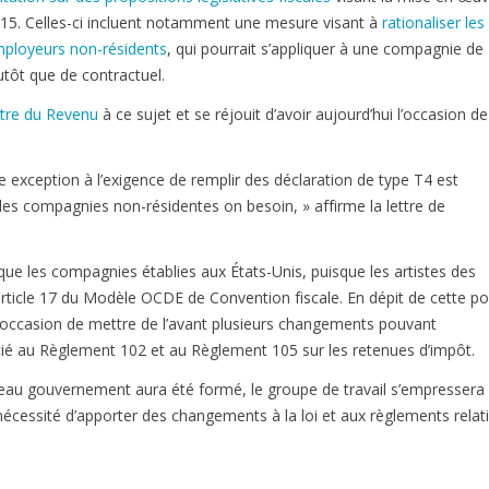
15. Celles-ci incluent notamment une mesure visant à
rationaliser les
mployeurs non-résidents
, qui pourrait s’appliquer à une compagnie de
utôt que de contractuel.
istre du Revenu
à ce sujet et se réjouit d’avoir aujourd’hui l’occasion de
ception à l’exigence de remplir des déclaration de type T4 est
les compagnies non-résidentes on besoin, » affirme la lettre de
e les compagnies établies aux États-Unis, puisque les artistes des
’article 17 du Modèle OCDE de Convention fiscale. En dépit de cette p
 l’occasion de mettre de l’avant plusieurs changements pouvant
ocié au Règlement 102 et au Règlement 105 sur les retenues d’impôt.
veau gouvernement aura été formé, le groupe de travail s’empressera
nécessité d’apporter des changements à la loi et aux règlements relati