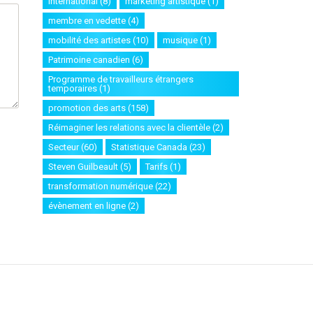
international
(8)
marketing artistique
(1)
membre en vedette
(4)
mobilité des artistes
(10)
musique
(1)
Patrimoine canadien
(6)
Programme de travailleurs étrangers
temporaires
(1)
promotion des arts
(158)
Réimaginer les relations avec la clientèle
(2)
Secteur
(60)
Statistique Canada
(23)
Steven Guilbeault
(5)
Tarifs
(1)
transformation numérique
(22)
évènement en ligne
(2)