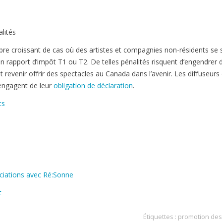
lités
bre croissant de cas où des artistes et compagnies non-résidents se 
n rapport d’impôt T1 ou T2. De telles pénalités risquent d’engendrer 
 revenir offrir des spectacles au Canada dans l’avenir. Les diffuseurs
 engagent de leur
obligation de déclaration
.
ts
iations avec Ré:Sonne
t
Étiquettes :
promotion des