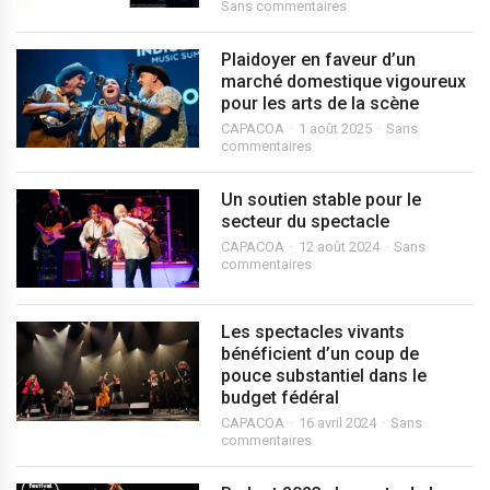
Sans commentaires
Plaidoyer en faveur d’un
marché domestique vigoureux
pour les arts de la scène
CAPACOA
1 août 2025
Sans
commentaires
Un soutien stable pour le
secteur du spectacle
CAPACOA
12 août 2024
Sans
commentaires
Les spectacles vivants
bénéficient d’un coup de
pouce substantiel dans le
budget fédéral
CAPACOA
16 avril 2024
Sans
commentaires