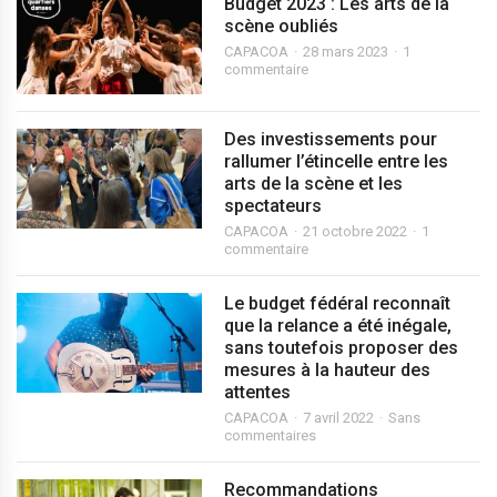
Budget 2023 : Les arts de la
scène oubliés
CAPACOA
28 mars 2023
1
commentaire
Des investissements pour
rallumer l’étincelle entre les
arts de la scène et les
spectateurs
CAPACOA
21 octobre 2022
1
commentaire
Le budget fédéral reconnaît
que la relance a été inégale,
sans toutefois proposer des
mesures à la hauteur des
attentes
CAPACOA
7 avril 2022
Sans
commentaires
Recommandations