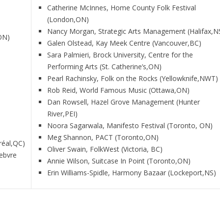
Catherine McInnes, Home County Folk Festival
(London,ON)
Nancy Morgan, Strategic Arts Management (Halifax,N
ON)
Galen Olstead, Kay Meek Centre (Vancouver,BC)
Sara Palmieri, Brock University, Centre for the
Performing Arts (St. Catherine’s,ON)
Pearl Rachinsky, Folk on the Rocks (Yellowknife,NWT)
Rob Reid, World Famous Music (Ottawa,ON)
Dan Rowsell, Hazel Grove Management (Hunter
River,PEI)
Noora Sagarwala, Manifesto Festival (Toronto, ON)
Meg Shannon, PACT (Toronto,ON)
réal,QC)
Oliver Swain, FolkWest (Victoria, BC)
febvre
Annie Wilson, Suitcase In Point (Toronto,ON)
Erin Williams-Spidle, Harmony Bazaar (Lockeport,NS)