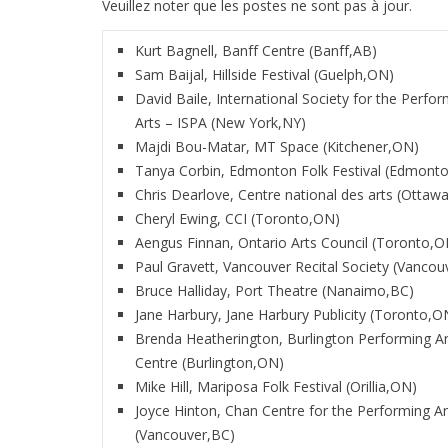
Veuillez noter que les postes ne sont pas à jour.
Kurt Bagnell, Banff Centre (Banff,AB)
Sam Baijal, Hillside Festival (Guelph,ON)
David Baile, International Society for the Perfo
Arts – ISPA (New York,NY)
Majdi Bou-Matar, MT Space (Kitchener,ON)
Tanya Corbin, Edmonton Folk Festival (Edmont
Chris Dearlove, Centre national des arts (Ottaw
Cheryl Ewing, CCI (Toronto,ON)
Aengus Finnan, Ontario Arts Council (Toronto,O
Paul Gravett, Vancouver Recital Society (Vancou
Bruce Halliday, Port Theatre (Nanaimo,BC)
Jane Harbury, Jane Harbury Publicity (Toronto,O
Brenda Heatherington, Burlington Performing Ar
Centre (Burlington,ON)
Mike Hill, Mariposa Folk Festival (Orillia,ON)
Joyce Hinton, Chan Centre for the Performing Ar
(Vancouver,BC)