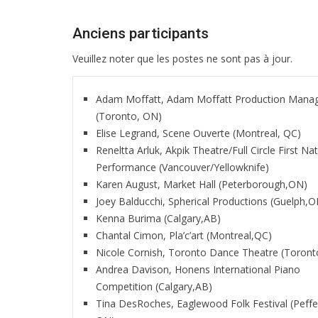
Anciens participants
Veuillez noter que les postes ne sont pas à jour.
Adam Moffatt, Adam Moffatt Production Man
(Toronto, ON)
Elise Legrand, Scene Ouverte (Montreal, QC)
Reneltta Arluk, Akpik Theatre/Full Circle First Na
Performance (Vancouver/Yellowknife)
Karen August, Market Hall (Peterborough,ON)
Joey Balducchi, Spherical Productions (Guelph,O
Kenna Burima (Calgary,AB)
Chantal Cimon, Pla’c’art (Montreal,QC)
Nicole Cornish, Toronto Dance Theatre (Toron
Andrea Davison, Honens International Piano
Competition (Calgary,AB)
Tina DesRoches, Eaglewood Folk Festival (Peffe