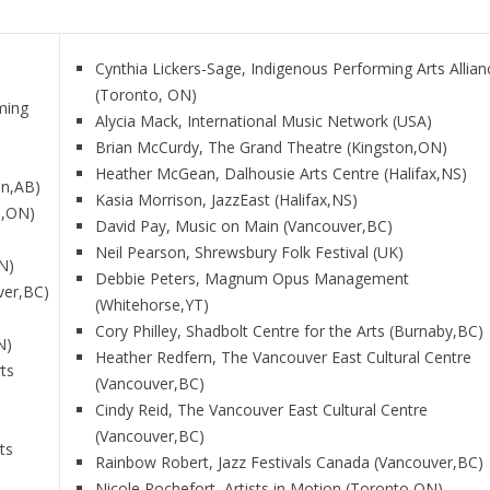
Cynthia Lickers-Sage, Indigenous Performing Arts Allian
(Toronto, ON)
rming
Alycia Mack, International Music Network (USA)
Brian McCurdy, The Grand Theatre (Kingston,ON)
Heather McGean, Dalhousie Arts Centre (Halifax,NS)
on,AB)
Kasia Morrison, JazzEast (Halifax,NS)
a,ON)
David Pay, Music on Main (Vancouver,BC)
Neil Pearson, Shrewsbury Folk Festival (UK)
N)
Debbie Peters, Magnum Opus Management
ver,BC)
(Whitehorse,YT)
Cory Philley, Shadbolt Centre for the Arts (Burnaby,BC)
N)
Heather Redfern, The Vancouver East Cultural Centre
ts
(Vancouver,BC)
Cindy Reid, The Vancouver East Cultural Centre
(Vancouver,BC)
ts
Rainbow Robert, Jazz Festivals Canada (Vancouver,BC)
Nicole Rochefort, Artists in Motion (Toronto,ON)