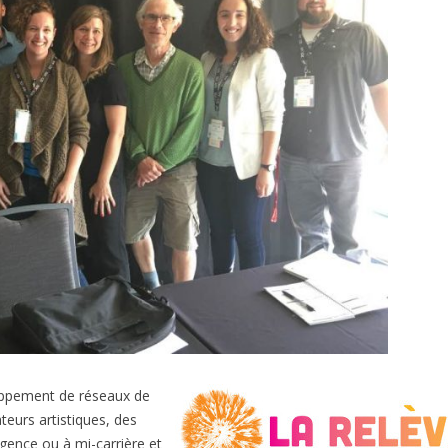
oppement de réseaux de
teurs artistiques, des
gence ou à mi-carrière et