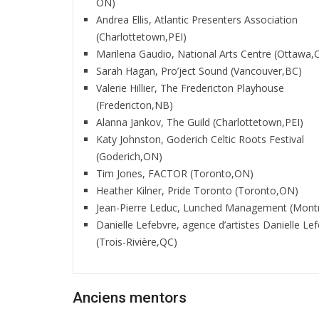
ON)
Andrea Ellis, Atlantic Presenters Association
(Charlottetown,PEI)
Marilena Gaudio, National Arts Centre (Ottawa,
Sarah Hagan, Pro’ject Sound (Vancouver,BC)
Valerie Hillier, The Fredericton Playhouse
(Fredericton,NB)
Alanna Jankov, The Guild (Charlottetown,PEI)
Katy Johnston, Goderich Celtic Roots Festival
(Goderich,ON)
Tim Jones, FACTOR (Toronto,ON)
Heather Kilner, Pride Toronto (Toronto,ON)
Jean-Pierre Leduc, Lunched Management (Mont
Danielle Lefebvre, agence d’artistes Danielle Le
(Trois-Rivière,QC)
Anciens mentors