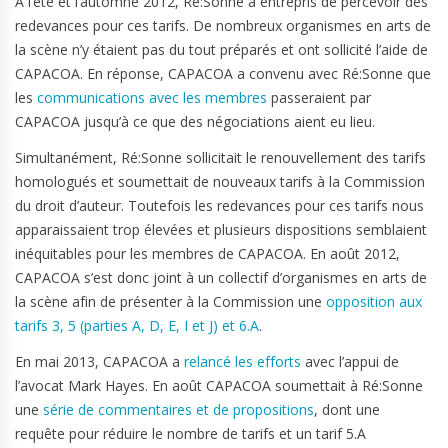
À l’été et l’automne 2012, Ré:Sonne a entrepris de percevoir des
redevances pour ces tarifs. De nombreux organismes en arts de
la scène n’y étaient pas du tout préparés et ont sollicité l’aide de
CAPACOA. En réponse, CAPACOA a convenu avec Ré:Sonne que
les
communications avec les membres
passeraient par
CAPACOA jusqu’à ce que des négociations aient eu lieu.
Simultanément, Ré:Sonne sollicitait le renouvellement des tarifs
homologués et soumettait de nouveaux tarifs à la Commission
du droit d’auteur. Toutefois les redevances pour ces tarifs nous
apparaissaient trop élevées et plusieurs dispositions semblaient
inéquitables pour les membres de CAPACOA. En août 2012,
CAPACOA s’est donc joint à un collectif d’organismes en arts de
la scène afin de présenter à la Commission une
opposition aux
tarifs 3, 5 (parties A, D, E, I et J) et 6.A
.
En mai 2013, CAPACOA a
relancé les efforts
avec l’appui de
l’avocat Mark Hayes. En août CAPACOA soumettait à Ré:Sonne
une
série de commentaires et de propositions
, dont une
requête pour réduire le nombre de tarifs et un tarif 5.A