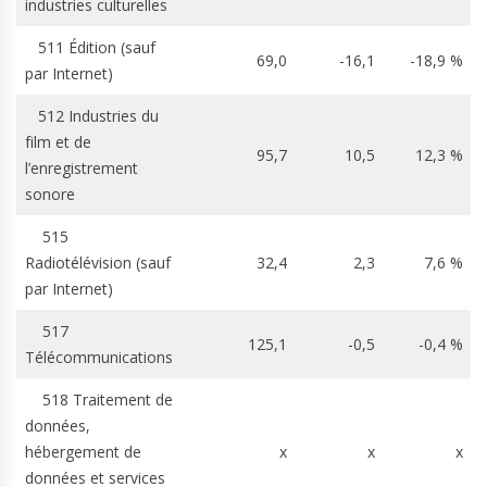
industries culturelles
511 Édition (sauf
69,0
-16,1
-18,9 %
par Internet)
512 Industries du
film et de
95,7
10,5
12,3 %
l’enregistrement
sonore
515
Radiotélévision (sauf
32,4
2,3
7,6 %
par Internet)
517
125,1
-0,5
-0,4 %
Télécommunications
518 Traitement de
données,
hébergement de
x
x
x
données et services