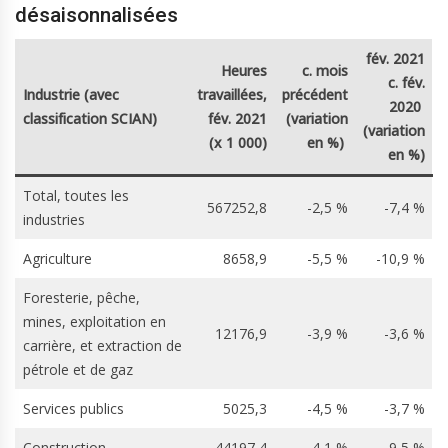
désaisonnalisées
fév. 2021
Heures
c. mois
c. fév.
Industrie (avec
travaillées,
précédent
2020
classification SCIAN)
fév. 2021
(variation
(variation
(x 1 000)
en %)
en %)
Total, toutes les
567252,8
-2,5 %
-7,4 %
industries
Agriculture
8658,9
-5,5 %
-10,9 %
Foresterie, pêche,
mines, exploitation en
12176,9
-3,9 %
-3,6 %
carrière, et extraction de
pétrole et de gaz
Services publics
5025,3
-4,5 %
-3,7 %
Construction
44197,4
-4,1 %
-9,5 %