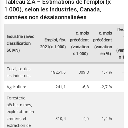
Tableau 2.A – Estimations de l’emploi (x
1 000), selon les industries, Canada,
données non désaisonnalisées
fév. 
c. mois
c. mois
Industrie (avec
c. 
Emploi, fév.
précédent
précédent
classification
2
2021(x 1 000)
(variation
(variation
SCIAN)
(varia
x 1 000)
en %)
x 1 
Total, toutes
18251,6
309,3
1,7 %
-5
les industries
Agriculture
241,1
-6,8
-2,7 %
-
Foresterie,
pêche, mines,
exploitation en
carrière, et
310,4
-4,5
-1,4 %
extraction de