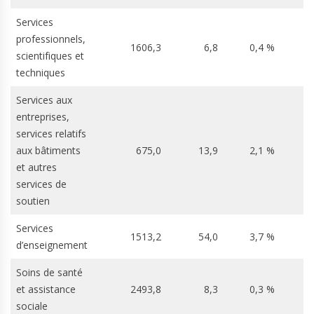
Services
professionnels,
1606,3
6,8
0,4 %
8
scientifiques et
techniques
Services aux
entreprises,
services relatifs
aux bâtiments
675,0
13,9
2,1 %
-
et autres
services de
soutien
Services
1513,2
54,0
3,7 %
6
d’enseignement
Soins de santé
et assistance
2493,8
8,3
0,3 %
-
sociale