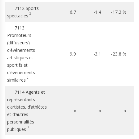
7112 Sports-
6,7
-1,4
-17,3 %
2
spectacles
7113
Promoteurs
(diffuseurs)
d’événements
9,9
-3,1
-23,8 %
artistiques et
sportifs et
d’événements
2
similaires
7114 Agents et
représentants
d’artistes, d’athlètes
x
x
x
et d’autres
personnalités
3
publiques