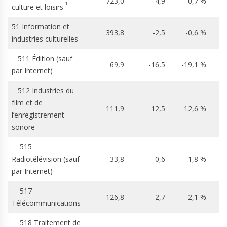
723,0
-4,9
-0,7 %
1
culture et loisirs
51 Information et
393,8
-2,5
-0,6 %
industries culturelles
511 Édition (sauf
69,9
-16,5
-19,1 %
par Internet)
512 Industries du
film et de
111,9
12,5
12,6 %
l’enregistrement
sonore
515
Radiotélévision (sauf
33,8
0,6
1,8 %
par Internet)
517
126,8
-2,7
-2,1 %
Télécommunications
518 Traitement de