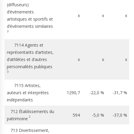
(diffuseurs)
d’événements
x
x
x
artistiques et sportifs et
d’événements similaires
3
7114 Agents et
représentants d’artistes,
d’athlètes et d’autres
x
x
x
personnalités publiques
3
7115 Artistes,
auteurs et interprètes
1290,7
-22,0 %
-31,7 %
indépendants
712 Établissements du
594
-5,0 %
-37,0 %
2
patrimoine
713 Divertissement,