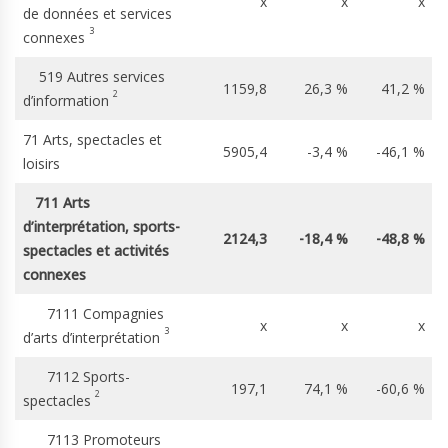
x
x
x
de données et services
3
connexes
519 Autres services
1159,8
26,3 %
41,2 %
2
d’information
71 Arts, spectacles et
5905,4
-3,4 %
-46,1 %
loisirs
711 Arts
d’interprétation, sports-
2124,3
-18,4 %
-48,8 %
spectacles et activités
connexes
7111 Compagnies
x
x
x
3
d’arts d’interprétation
7112 Sports-
197,1
74,1 %
-60,6 %
2
spectacles
7113 Promoteurs