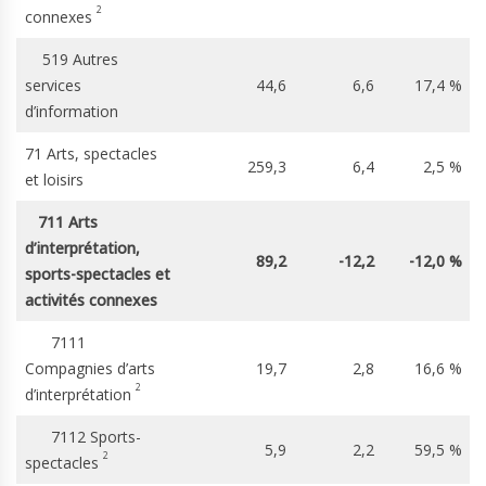
2
connexes
519 Autres
services
44,6
6,6
17,4 %
d’information
71 Arts, spectacles
259,3
6,4
2,5 %
et loisirs
711 Arts
d’interprétation,
89,2
-12,2
-12,0 %
sports-spectacles et
activités connexes
7111
Compagnies d’arts
19,7
2,8
16,6 %
2
d’interprétation
7112 Sports-
5,9
2,2
59,5 %
2
spectacles