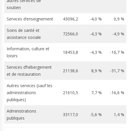
autres services de
soutien
Services d’enseignement
43096,2
-4,0 %
0,9 %
Soins de santé et
72566,0
-4,3 %
-4,9 %
assistance sociale
Information, culture et
18453,8
-4,3 %
-16,7 %
loisirs
Services d’hébergement
21138,6
8,9 %
-31,7 %
et de restauration
Autres services (sauf les
administrations
21610,5
7,7 %
-16,6 %
publiques)
Administrations
33117,0
-5,6 %
1,4 %
publiques