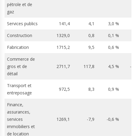
pétrole et de
gaz
Services publics
141,4
4,1
3,0 %
Construction
1329,0
0,8
0,1 %
-
Fabrication
1715,2
9,5
0,6 %
Commerce de
gros et de
2711,7
117,8
4,5 %
-1
détail
Transport et
972,5
8,3
0,9 %
-
entreposage
Finance,
assurances,
services
1269,1
-7,9
-0,6 %
3
immobiliers et
de location