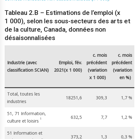
Tableau 2.B – Estimations de l’emploi (x
1 000), selon les sous-secteurs des arts et
de la culture, Canada, données non
désaisonnalisées
c. mois
c. mois
Industrie (avec
Emploi, fév.
précédent
précédent
classification SCIAN)
2021(x 1 000)
(variation
(variation
(
x 1 000)
en %)
Total, toutes les
18251,6
309,3
1,7 %
industries
51, 71 Information,
632,5
7,7
1,2 %
1
culture et loisirs
51 Information et
373,2
1,3
0,3 %