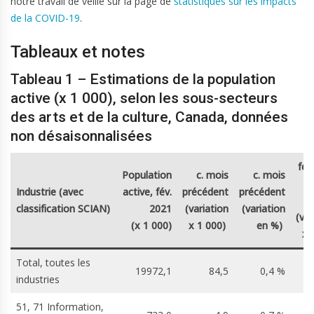
notre travail de veille sur la page de
statistiques sur les impacts
de la COVID-19
.
Tableaux et notes
Tableau 1 – Estimations de la population
active (x 1 000), selon les sous-secteurs
des arts et de la culture, Canada, données
non désaisonnalisées
fév
Population
c. mois
c. mois
Industrie (avec
active, fév.
précédent
précédent
classification SCIAN)
2021
(variation
(variation
(var
(x 1 000)
x 1 000)
en %)
x 
Total, toutes les
19972,1
84,5
0,4 %
industries
51, 71 Information,