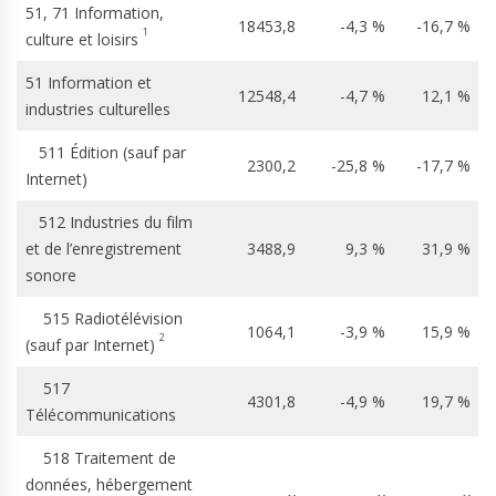
51, 71 Information,
18453,8
-4,3 %
-16,7 %
1
culture et loisirs
51 Information et
12548,4
-4,7 %
12,1 %
industries culturelles
511 Édition (sauf par
2300,2
-25,8 %
-17,7 %
Internet)
512 Industries du film
et de l’enregistrement
3488,9
9,3 %
31,9 %
sonore
515 Radiotélévision
1064,1
-3,9 %
15,9 %
2
(sauf par Internet)
517
4301,8
-4,9 %
19,7 %
Télécommunications
518 Traitement de
données, hébergement