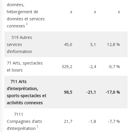
données,
hébergement de
x
x
x
données et services
2
connexes
519 Autres
services
45,0
5,1
12,8 %
d’information
71 Arts, spectacles
329,2
-2,4
-0,7 %
et loisirs
711 Arts
d’interprétation,
98,5
-21,1
-17,6 %
sports-spectacles et
activités connexes
7111
Compagnies d’arts
21,7
-1,8
-7,7 %
2
d’interprétation