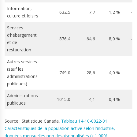
Information,
632,5
7,7
1,2 %
-1
culture et loisirs
Services
d’hébergement
876,4
64,6
8,0 %
-3
et de
restauration
Autres services
(sauf les
749,0
28,6
4,0 %
-
administrations
publiques)
Administrations
1015,0
4,1
0,4 %
2
publiques
Source : Statistique Canada,
Tableau 14-10-0022-01
Caractéristiques de la population active selon l’industrie,
données mensuelles non désaisonnalisées (x 1 000)
.