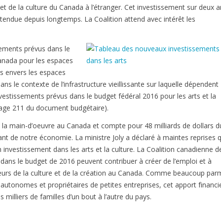
s et de la culture du Canada à l’étranger. Cet investissement sur deux 
endue depuis longtemps. La Coalition attend avec intérêt les
ssements prévus dans le
anada pour les espaces
rs envers les espaces
ns le contexte de l’infrastructure vieillissante sur laquelle dépendent
vestissements prévus dans le budget fédéral 2016 pour les arts et la
(page 211 du document budgétaire).
e la main-d’oeuvre au Canada et compte pour 48 milliards de dollars d
ant de notre économie. La ministre Joly a déclaré à maintes reprises 
 investissement dans les arts et la culture. La Coalition canadienne d
 dans le budget de 2016 peuvent contribuer à créer de l’emploi et à
teurs de la culture et de la création au Canada. Comme beaucoup par
nt autonomes et propriétaires de petites entreprises, cet apport financi
illiers de familles d’un bout à l’autre du pays.