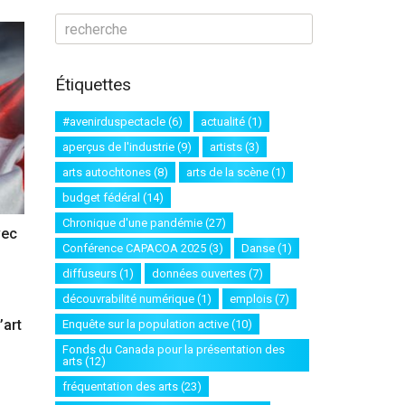
Étiquettes
#avenirduspectacle
(6)
actualité
(1)
aperçus de l'industrie
(9)
artists
(3)
arts autochtones
(8)
arts de la scène
(1)
budget fédéral
(14)
Chronique d'une pandémie
(27)
vec
Conférence CAPACOA 2025
(3)
Danse
(1)
diffuseurs
(1)
données ouvertes
(7)
découvrabilité numérique
(1)
emplois
(7)
’art
Enquête sur la population active
(10)
Fonds du Canada pour la présentation des
arts
(12)
fréquentation des arts
(23)