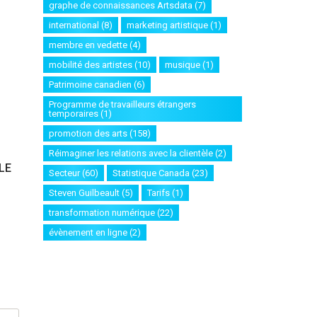
graphe de connaissances Artsdata
(7)
international
(8)
marketing artistique
(1)
membre en vedette
(4)
mobilité des artistes
(10)
musique
(1)
Patrimoine canadien
(6)
Programme de travailleurs étrangers
temporaires
(1)
promotion des arts
(158)
Réimaginer les relations avec la clientèle
(2)
LE
Secteur
(60)
Statistique Canada
(23)
Steven Guilbeault
(5)
Tarifs
(1)
transformation numérique
(22)
évènement en ligne
(2)