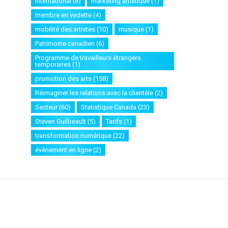
international
(8)
marketing artistique
(1)
membre en vedette
(4)
mobilité des artistes
(10)
musique
(1)
Patrimoine canadien
(6)
Programme de travailleurs étrangers
temporaires
(1)
promotion des arts
(158)
Réimaginer les relations avec la clientèle
(2)
Secteur
(60)
Statistique Canada
(23)
Steven Guilbeault
(5)
Tarifs
(1)
transformation numérique
(22)
évènement en ligne
(2)