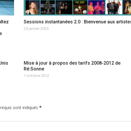
ultez
Sessions instantanées 2.0 : Bienvenue aux artistes
24 janvier 2025
e
Unis
Mise à jour à propos des tarifs 2008-2012 de
Ré:Sonne
1 octobre 2012
 requis sont indiqués
*