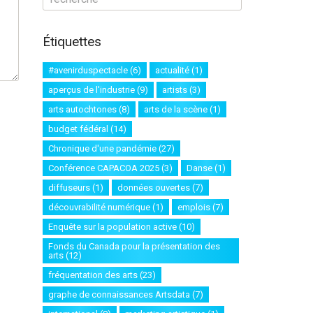
Étiquettes
#avenirduspectacle
(6)
actualité
(1)
aperçus de l'industrie
(9)
artists
(3)
arts autochtones
(8)
arts de la scène
(1)
budget fédéral
(14)
Chronique d'une pandémie
(27)
Conférence CAPACOA 2025
(3)
Danse
(1)
diffuseurs
(1)
données ouvertes
(7)
découvrabilité numérique
(1)
emplois
(7)
Enquête sur la population active
(10)
Fonds du Canada pour la présentation des
arts
(12)
fréquentation des arts
(23)
graphe de connaissances Artsdata
(7)