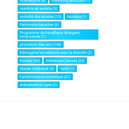
international
(8)
marketing artistique
(1)
membre en vedette
(4)
mobilité des artistes
(10)
musique
(1)
Patrimoine canadien
(6)
Programme de travailleurs étrangers
temporaires
(1)
promotion des arts
(158)
Réimaginer les relations avec la clientèle
(2)
Secteur
(60)
Statistique Canada
(23)
Steven Guilbeault
(5)
Tarifs
(1)
transformation numérique
(22)
évènement en ligne
(2)