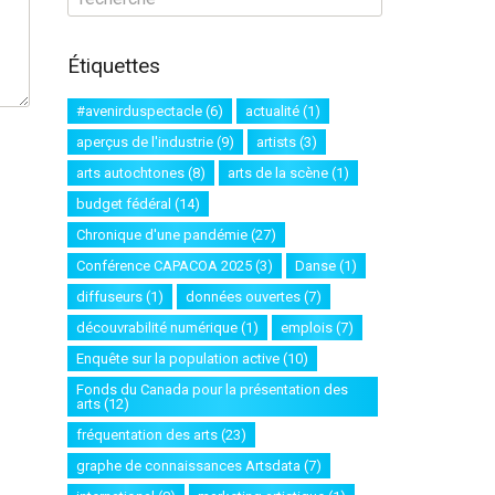
Étiquettes
#avenirduspectacle
(6)
actualité
(1)
aperçus de l'industrie
(9)
artists
(3)
arts autochtones
(8)
arts de la scène
(1)
budget fédéral
(14)
Chronique d'une pandémie
(27)
Conférence CAPACOA 2025
(3)
Danse
(1)
diffuseurs
(1)
données ouvertes
(7)
découvrabilité numérique
(1)
emplois
(7)
Enquête sur la population active
(10)
Fonds du Canada pour la présentation des
arts
(12)
fréquentation des arts
(23)
graphe de connaissances Artsdata
(7)