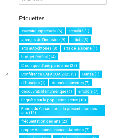
Étiquettes
#avenirduspectacle
(6)
actualité
(1)
aperçus de l'industrie
(9)
artists
(3)
arts autochtones
(8)
arts de la scène
(1)
budget fédéral
(14)
Chronique d'une pandémie
(27)
Conférence CAPACOA 2025
(3)
Danse
(1)
diffuseurs
(1)
données ouvertes
(7)
découvrabilité numérique
(1)
emplois
(7)
Enquête sur la population active
(10)
Fonds du Canada pour la présentation des
arts
(12)
fréquentation des arts
(23)
graphe de connaissances Artsdata
(7)