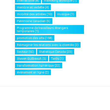
international
(8)
marketing artistique
(1)
membre en vedette
(4)
mobilité des artistes
(10)
musique
(1)
Patrimoine canadien
(6)
Programme de travailleurs étrangers
temporaires
(1)
promotion des arts
(158)
Réimaginer les relations avec la clientèle
(2)
Secteur
(60)
Statistique Canada
(23)
Steven Guilbeault
(5)
Tarifs
(1)
transformation numérique
(22)
évènement en ligne
(2)