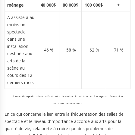
ménage
40 000$
80 000$
100 000$
+
A assisté à au
moins un
spectacle
dans une
installation
46 %
58 %
62 %
71 %
destinée aux
arts de la
scène au
cours des 12
derniers mois
Source : Groupe de recherche Environics, Les arts et le patrimoine : Sondage sur l’accès et la
disponibilité 2016-2017.
En ce qui concerne le lien entre la fréquentation des salles de
spectacle et le niveau d’importance accordé aux arts pour la
qualité de vie, cela porte à croire que des problèmes de