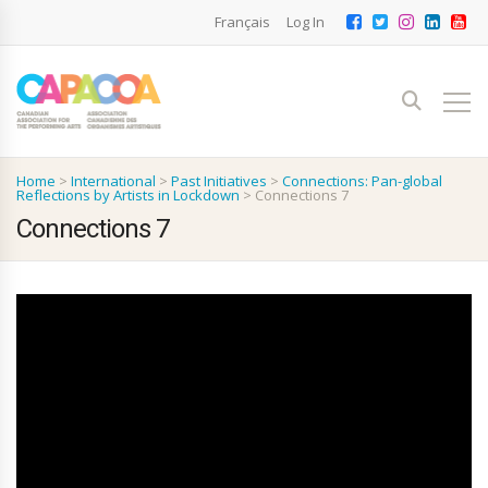
Français
Log In
Home
>
International
>
Past Initiatives
>
Connections: Pan-global
Reflections by Artists in Lockdown
>
Connections 7
Connections 7