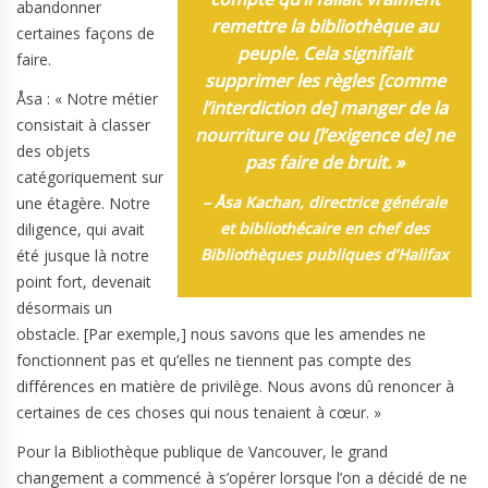
abandonner
remettre la bibliothèque au
certaines façons de
peuple. Cela signifiait
faire.
supprimer les règles [comme
Åsa : « Notre métier
l’interdiction de] manger de la
consistait à classer
nourriture ou [l’exigence de] ne
des objets
pas faire de bruit. »
catégoriquement sur
– Åsa Kachan,
directrice générale
une étagère. Notre
et bibliothécaire en chef des
diligence, qui avait
Bibliothèques publiques d’Halifax
été jusque là notre
point fort, devenait
désormais un
obstacle. [Par exemple,] nous savons que les amendes ne
fonctionnent pas et qu’elles ne tiennent pas compte des
différences en matière de privilège. Nous avons dû renoncer à
certaines de ces choses qui nous tenaient à cœur. »
Pour la Bibliothèque publique de Vancouver, le grand
changement a commencé à s’opérer lorsque l’on a décidé de ne