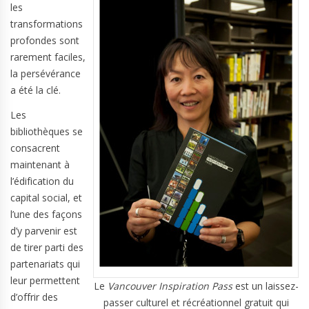
les
transformations
profondes sont
rarement faciles,
la persévérance
a été la clé.
Les
bibliothèques se
consacrent
maintenant à
l’édification du
capital social, et
l’une des façons
d’y parvenir est
de tirer parti des
partenariats qui
leur permettent
Le
Vancouver Inspiration Pass
est un laissez-
d’offrir des
passer culturel et récréationnel gratuit qui