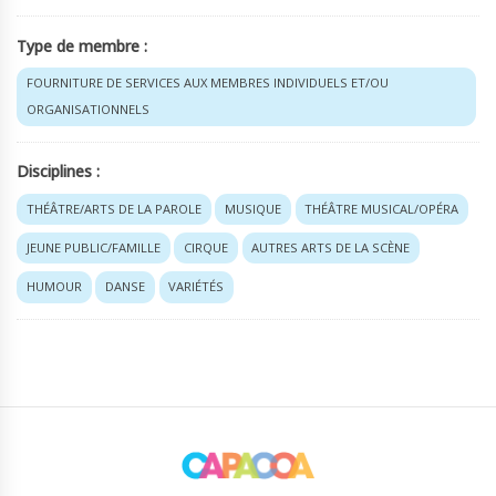
Type de membre :
FOURNITURE DE SERVICES AUX MEMBRES INDIVIDUELS ET/OU
ORGANISATIONNELS
Disciplines :
THÉÂTRE/ARTS DE LA PAROLE
MUSIQUE
THÉÂTRE MUSICAL/OPÉRA
JEUNE PUBLIC/FAMILLE
CIRQUE
AUTRES ARTS DE LA SCÈNE
HUMOUR
DANSE
VARIÉTÉS